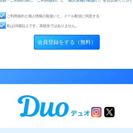
登録・ご利用の前に
「ご利用規約」
と
「個人情報の取扱い」
をお読みくださ
ご利用規約と個人情報の取扱いと、メール配信に同意する
私は18歳以上です。高校生ではありません。