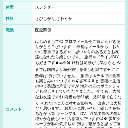
体型
スレンダー
性格
さびしがり,さわやか
職業
医療関係
はじめまして😊 プロフィールをご覧いただきあ
りがとうございます。 最初はメールから、お互
いに尊重できる方や、思いやりのある方とお友
達になれたら嬉しいです。 旅行やドライブDIY
も好きです🧳🚗✈️🛠️ 旅行は足腰が元気ならと 今
までは国内より海外旅行を楽しむ派です✈️ ここ
数年は行けていません。 旅行はホテルでの食事
も楽しみの１つです🍴🍒🍎🍑🥭🍍🍐 普段の生活
の中で英語は片言ですが 海外の方のボランティ
アも少しさせていただきました。 今でも、大切
なお友達です👍 両親も母61歳、父62歳で亡くな
り それだけに人に対する気持ち、 出逢いは大切
だと思います。 お互いに思いやり、優しさを持
コメント
ちながら🤝 ギャンブル、DV、浮気で悩みの無い
穏やかな優しい生活を望んでいます😌🍀 参加グ
ループが私の気持ちや行動に 繋がると思って頂