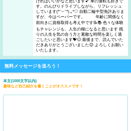
ければいいかなと思います💕 車の運転も好きで
す。のんびりドライブしながら、リフレッシュ
しています(⁠*⁠˘⁠︶⁠˘⁠*⁠)⁠.⁠｡⁠*⁠♡ 自動二輪中型免許ありま
すが、今はペーパーです。 年齢に関係なく
前向きに資格取得も考え中です📝📚 色々な体験
もチャレンジも、人生の糧になると思います 残
りの人生を気の合う方と素敵な時間を楽しく過
ごしたいと思います💝😊 最後まで、読んでいた
だきありがとうございました😊 よろしくお願い
いたします。
無料メッセージを送ろう！
本文(1000文字以内)
趣味など自己紹介を書くことがオススメです！