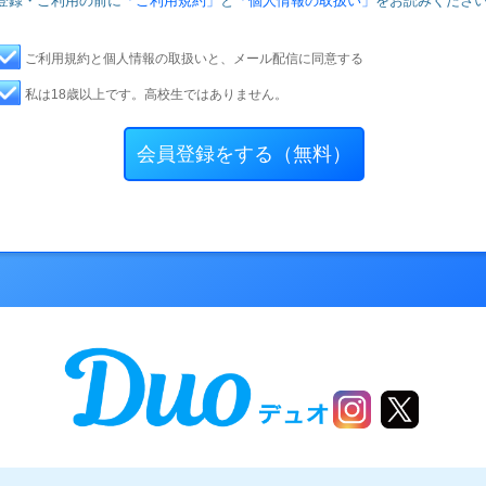
登録・ご利用の前に
「ご利用規約」
と
「個人情報の取扱い」
をお読みくださ
ご利用規約と個人情報の取扱いと、メール配信に同意する
私は18歳以上です。高校生ではありません。