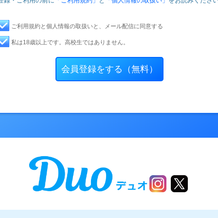
登録・ご利用の前に
「ご利用規約」
と
「個人情報の取扱い」
をお読みくださ
ご利用規約と個人情報の取扱いと、メール配信に同意する
私は18歳以上です。高校生ではありません。